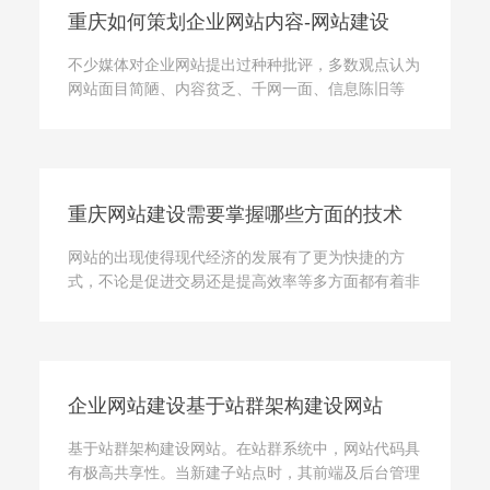
重庆如何策划企业网站内容-网站建设
不少媒体对企业网站提出过种种批评，多数观点认为
网站面目简陋、内容贫乏、千网一面、信息陈旧等
等，这些也许是多数小网站所共同存在的问题。实际
上，如果你仔细浏览一些企业网站，会发现一些更有
趣的现象，有些企业...
重庆网站建设需要掌握哪些方面的技术
网站的出现使得现代经济的发展有了更为快捷的方
式，不论是促进交易还是提高效率等多方面都有着非
常好的作用，这也就使得越来越多的企业选择重庆网
站建设来进行企业网站的开发与建设，那么在网站建
设的时候要求大家掌...
企业网站建设基于站群架构建设网站
基于站群架构建设网站。在站群系统中，网站代码具
有极高共享性。当新建子站点时，其前端及后台管理