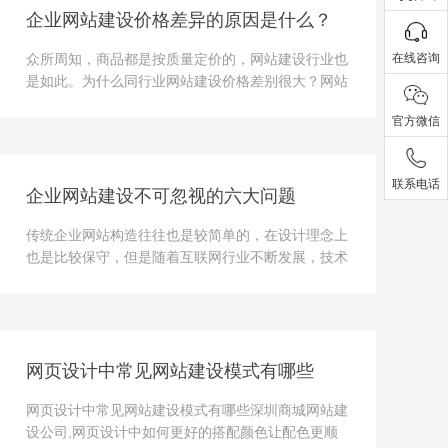
企业网站建设价格差异的原因是什么？
在线咨询
众所周知，商品都是按质量定价的，网站建设行业也
是如此。为什么同行业网站建设价格差别很大？网站
建设如何定位和报价？为此，成都网站建设公司小编
官方微信
从以下几个方面来分析。1、企业网站使用网站模板
建设模板建设是网站...
联系电话
企业网站建设不可忽视的六大问题
传统企业网站构造往往也是较简单的，在设计理念上
也是比较保守，但是随着互联网行业不断发展，技术
以及理念等都是在不断的进行翻新，而如果坚持这样
的方式是难以提升自我竞争力的，所以完善网站以及
提高用户体验就成...
网页设计中常见网站建设模式有哪些
网页设计中常见网站建设模式有哪些深圳商城网站建
设公司,网页设计中如何更好的搭配颜色让配色更顺