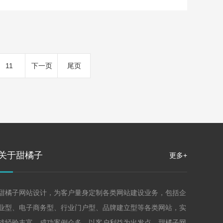
畅,常见网站建设模式有哪些？哪个更省钱划算深圳
商城网站建设公司随着互联网营销的不断发展，许多
传统企业向电商转型...
11
下一页
尾页
关于甜橘子
更多+
甜橘子网站设计，为客户量身定制各类网站建设业务，包括企
业型、电子商务型、行业门户型、品牌建立型等各类网站，实
战经验丰富，成功案例众多。以客户利益为出发点，甜橘子网