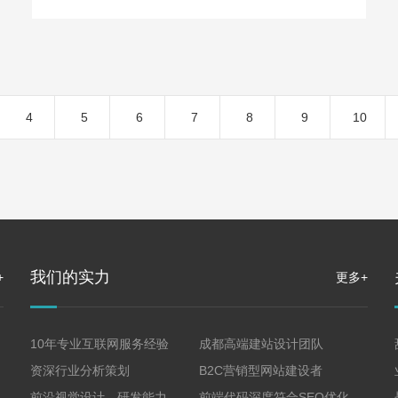
端不需要再次编写代码，可充分运用共享代码包中前
端网站发布平台及后端网站管理平台，快速完成新站
点的部署。站点开...
4
5
6
7
8
9
10
我们的实力
+
更多+
10年专业互联网服务经验
成都高端建站设计团队
资深行业分析策划
B2C营销型网站建设者
前沿视觉设计、研发能力
前端代码深度符合SEO优化