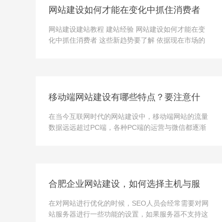
网站建设如何才能在变化中抓住消费者
这些新趋势要了解
网站建设建站教程 建站经验 网站建设如何才能在变
化中抓住消费者 这些新趋势要了解 依据现在市场的
发展，网站建设对于一个企业在社会中的发展来说已
经越来越重要，各大企业也越来越注重企业网站的建
设与维护，不过...
移动端网站建设有哪些特点？要注意什
么问题？
在当今互联网时代的网站建设中，移动端网站的流量
数据远远超过PC端，各种PC端的运营与微信都逐渐
转移到了移动端上面。各大企业也紧随时代的步伐，
瞄准了用户浏览时间碎片化、使用便捷的需求，纷纷
建设属于自己的...
合肥企业网站建设，如何选择主机与服
务器？
在对网站进行优化的时候，SEO人员会经常需要对网
站服务器进行一些功能的设置，如果服务器不支持这